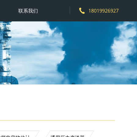
联系我们
18019926927