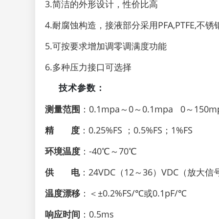
3.简洁的外形设计，性价比高
4.耐腐蚀构造，接液部分采用PFA,PTFE,不锈
5.可按要求增加调零调满度功能
6.多种压力接口可选择
技术参数：
测量范围
：0.1mpa～0～0.1mpa 0～150m
精 度
：0.25%FS ；
0.5%FS；
1%FS
环境温度
：-40℃～70℃
供 电
：24VDC（12～36）VDC（放大信
温度漂移
：＜±0.2%FS/℃或0.1pF/℃
响应时间
：0.5ms