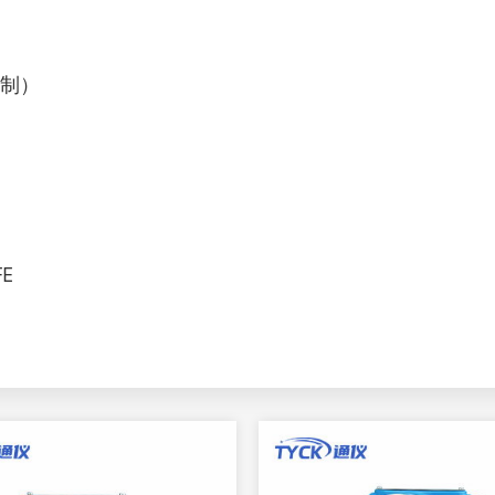
线制）
FE