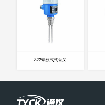
822螺纹式式音叉