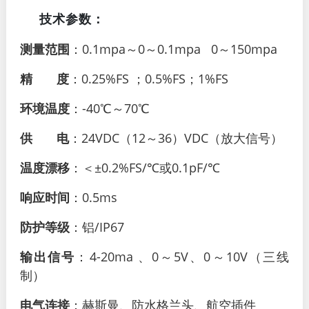
技术参数：
测量范围
：0.1mpa～0～0.1mpa 0～150mpa
精 度
：0.25%FS ；
0.5%FS；
1%FS
环境温度
：-40℃～70℃
供 电
：24VDC（12～36）VDC（放大信号）
温度漂移
：＜±0.2%FS/℃或0.1pF/℃
响应时间
：0.5ms
防护等级
：铝/IP67
输出信号
：4-20ma 、0～5V、0～10V（三线
制）
电气连接
：赫斯曼、防水格兰头、航空插件